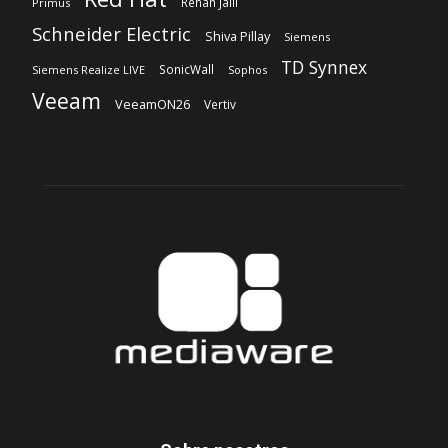
Rehan Jalil
Primus
Schneider Electric
Shiva Pillay
Siemens
TD Synnex
SonicWall
Siemens Realize LIVE
Sophos
Veeam
VeeamON26
Vertiv