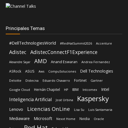
Principales Temas
#DellTechnologiesWorld
#RedHatSummit2026
Accenture
Adistec
AdistecConnectF1Experience
AMD
Anand Eswaran
Andrea Fernandez
Alexandre Sayar
Dell Technologies
ASUS
ASRock
Aws
CompuSoluciones
Fortinet
Deloitte
Distecna
Eduardo Chavarro
Gartner
Intel
IBM
Hernán Chapitel
Google Cloud
HP
Intcomex
Kaspersky
Inteligencia Artificial
José Urbina
Licencias OnLine
Lenovo
Lisa Su
Luis Santamaria
Microsoft
Mediaware
Nvidia
Nexxt Home
Oracle
Red Hat