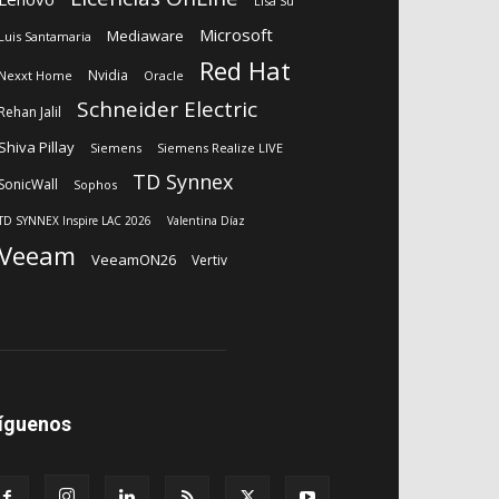
Lisa Su
Microsoft
Mediaware
Luis Santamaria
Red Hat
Nvidia
Nexxt Home
Oracle
Schneider Electric
Rehan Jalil
Shiva Pillay
Siemens
Siemens Realize LIVE
TD Synnex
SonicWall
Sophos
TD SYNNEX Inspire LAC 2026
Valentina Díaz
Veeam
VeeamON26
Vertiv
íguenos