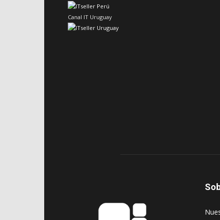
Canal IT Uruguay
Sob
‎Nue