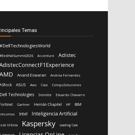
rincipales Temas
#DellTechnologiesWorld
Adistec
#RedHatSummit2026
Accenture
AdistecConnectF1Experience
AMD
Anand Eswaran
Andrea Fernandez
ASUS
ASRock
Aws
CompuSoluciones
Cisco
Dell Technologies
Deloitte
Eduardo Chavarro
IBM
Fortinet
Hernán Chapitel
Gartner
HP
Inteligencia Artificial
Intel
Intcomex
Kaspersky
José Urbina
Leading Case
Licencias OnLine
Lenovo