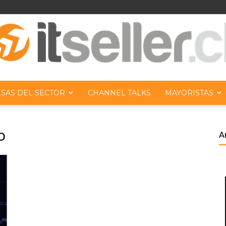
SAS DEL SECTOR
CHANNEL TALKS
MAYORISTAS
ITseller
o
A
Chile