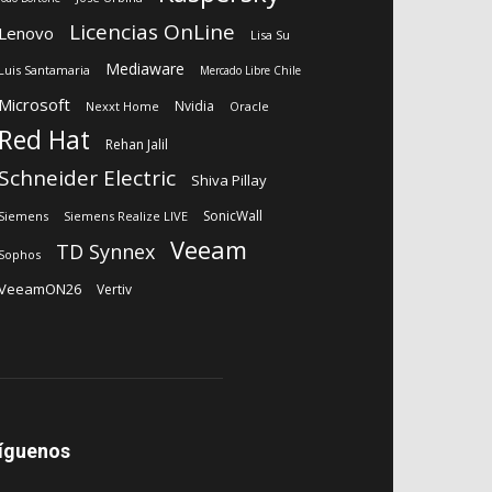
Licencias OnLine
Lenovo
Lisa Su
Mediaware
Luis Santamaria
Mercado Libre Chile
Microsoft
Nvidia
Nexxt Home
Oracle
Red Hat
Rehan Jalil
Schneider Electric
Shiva Pillay
SonicWall
Siemens
Siemens Realize LIVE
Veeam
TD Synnex
Sophos
VeeamON26
Vertiv
íguenos