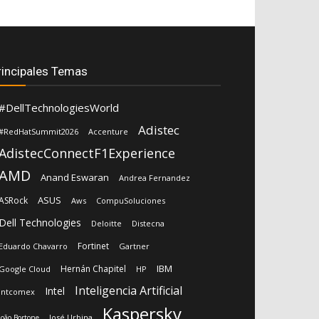
rincipales Temas
#DellTechnologiesWorld
Adistec
#RedHatSummit2026
Accenture
AdistecConnectF1Experience
AMD
Anand Eswaran
Andrea Fernandez
ASUS
ASRock
Aws
CompuSoluciones
Dell Technologies
Deloitte
Distecna
Fortinet
Eduardo Chavarro
Gartner
IBM
Hernán Chapitel
Google Cloud
HP
Inteligencia Artificial
Intel
Intcomex
Kaspersky
José Urbina
João Bortone