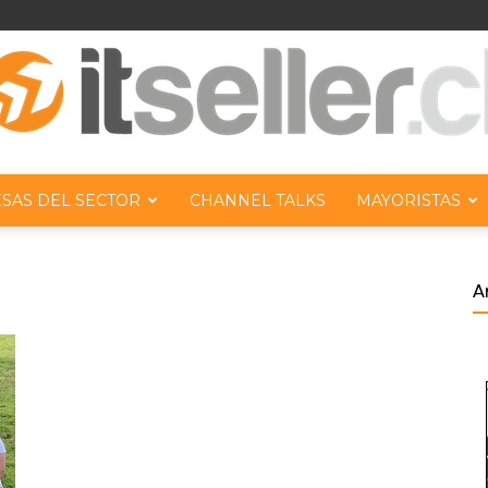
SAS DEL SECTOR
CHANNEL TALKS
MAYORISTAS
ITseller
A
Chile