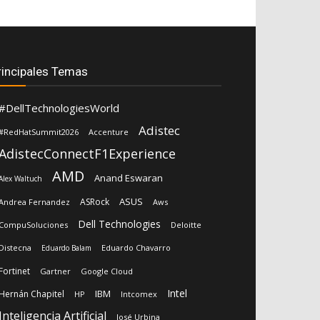
rincipales Temas
#DellTechnologiesWorld
Adistec
#RedHatSummit2026
Accenture
AdistecConnectF1Experience
AMD
Anand Eswaran
Alex Waltuch
ASUS
ASRock
Andrea Fernandez
Aws
Dell Technologies
CompuSoluciones
Deloitte
Distecna
Eduardo Chavarro
Eduardo Balam
Fortinet
Gartner
Google Cloud
Intel
IBM
Hernán Chapitel
HP
Intcomex
Inteligencia Artificial
José Urbina