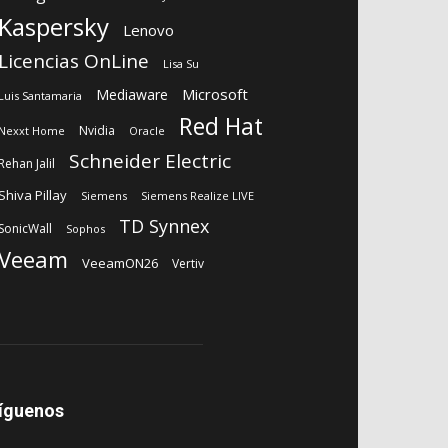
Kaspersky
Lenovo
Licencias OnLine
Lisa Su
Microsoft
Mediaware
Luis Santamaria
Red Hat
Nvidia
Nexxt Home
Oracle
Schneider Electric
Rehan Jalil
Shiva Pillay
Siemens
Siemens Realize LIVE
TD Synnex
SonicWall
Sophos
Veeam
VeeamON26
Vertiv
íguenos