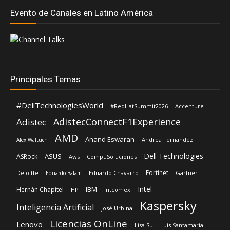
Evento de Canales en Latino América
Principales Temas
#DellTechnologiesWorld
#RedHatSummit2026
Accenture
AdistecConnectF1Experience
Adistec
AMD
Anand Eswaran
Andrea Fernandez
Alex Waltuch
Dell Technologies
ASUS
ASRock
Aws
CompuSoluciones
Fortinet
Deloitte
Eduardo Chavarro
Gartner
Eduardo Balam
Intel
IBM
Hernán Chapitel
HP
Intcomex
Kaspersky
Inteligencia Artificial
José Urbina
Licencias OnLine
Lenovo
Lisa Su
Luis Santamaria