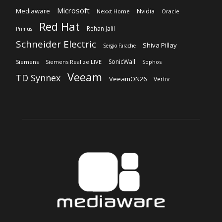
Microsoft
Mediaware
Nvidia
Nexxt Home
Oracle
Red Hat
Rehan Jalil
Primus
Schneider Electric
Shiva Pillay
Sergio Farache
SonicWall
Siemens
Siemens Realize LIVE
Sophos
Veeam
TD Synnex
VeeamON26
Vertiv