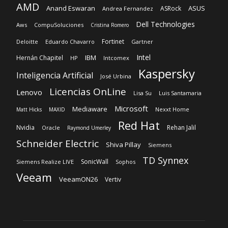
AMD
Anand Eswaran
ASUS
ASRock
Andrea Fernandez
Dell Technologies
Aws
CompuSoluciones
Cristina Romero
Fortinet
Deloitte
Eduardo Chavarro
Gartner
Intel
IBM
Hernán Chapitel
HP
Intcomex
Kaspersky
Inteligencia Artificial
José Urbina
Licencias OnLine
Lenovo
Lisa Su
Luis Santamaria
Microsoft
Mediaware
Nexxt Home
Matt Hicks
MAXID
Red Hat
Nvidia
Rehan Jalil
Oracle
Raymond Umerley
Schneider Electric
Shiva Pillay
Siemens
TD Synnex
SonicWall
Siemens Realize LIVE
Sophos
Veeam
VeeamON26
Vertiv