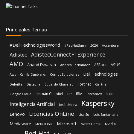
Principales Temas
#DellTechnologiesWorld
#RedHatSummit2026
Accenture
AdistecConnectF1Experience
Adistec
AMD
Anand Eswaran
ASUS
ASRock
Andrea Fernandez
Dell Technologies
Aws
CompuSoluciones
Camila Cembrano.
Fortinet
Deloitte
Distecna
Eduardo Chavarro
Gartner
Intel
IBM
Hernán Chapitel
Google Cloud
HP
Intcomex
Kaspersky
Inteligencia Artificial
José Urbina
Licencias OnLine
Lenovo
Lisa Su
Luis Santamaria
Microsoft
Mediaware
Nvidia
Nexxt Home
Michael Dell
Red Hat