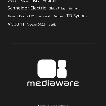
Rehan Jalil
Oracle
Schneider Electric
Shiva Pillay
Siemens
TD Synnex
SonicWall
Siemens Realize LIVE
Sophos
Veeam
VeeamON26
Vertiv