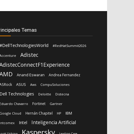
rincipales Temas
#DellTechnologiesWorld
#RedHatSummit2026
Adistec
Accenture
AdistecConnectF1Experience
AMD
Anand Eswaran
Andrea Fernandez
ASUS
ASRock
Aws
CompuSoluciones
Dell Technologies
Deloitte
Distecna
Fortinet
Eduardo Chavarro
Gartner
IBM
Hernán Chapitel
Google Cloud
HP
Inteligencia Artificial
Intel
Intcomex
Kaspersky
José Urbina
Leading Case