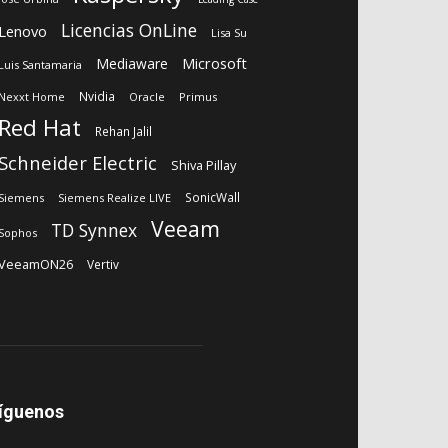
Licencias OnLine
Lenovo
Lisa Su
Microsoft
Mediaware
Luis Santamaria
Nvidia
Nexxt Home
Oracle
Primus
Red Hat
Rehan Jalil
Schneider Electric
Shiva Pillay
SonicWall
Siemens
Siemens Realize LIVE
Veeam
TD Synnex
Sophos
VeeamON26
Vertiv
íguenos