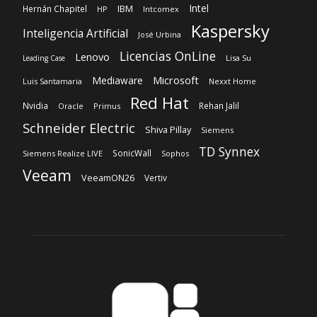
Intel
IBM
Hernán Chapitel
HP
Intcomex
Kaspersky
Inteligencia Artificial
José Urbina
Licencias OnLine
Lenovo
Lisa Su
Leading Case
Microsoft
Mediaware
Luis Santamaria
Nexxt Home
Red Hat
Nvidia
Rehan Jalil
Oracle
Primus
Schneider Electric
Shiva Pillay
Siemens
TD Synnex
SonicWall
Siemens Realize LIVE
Sophos
Veeam
VeeamON26
Vertiv