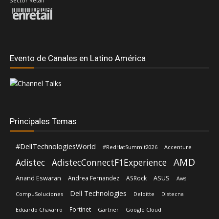
Sector Retail
Evento de Canales en Latino América
Principales Temas
#DellTechnologiesWorld
#RedHatSummit2026
Accenture
AMD
Adistec
AdistecConnectF1Experience
Anand Eswaran
ASUS
Andrea Fernandez
ASRock
Aws
Dell Technologies
CompuSoluciones
Deloitte
Distecna
Fortinet
Eduardo Chavarro
Gartner
Google Cloud