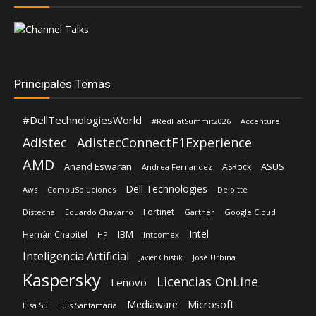
#DellTechnologiesWorld
#RedHatSummit2026
Accenture
Adistec
AdistecConnectF1Experience
AMD
Anand Eswaran
ASUS
ASRock
Andrea Fernandez
Dell Technologies
Aws
CompuSoluciones
Deloitte
Fortinet
Distecna
Eduardo Chavarro
Gartner
Google Cloud
Intel
IBM
Hernán Chapitel
HP
Intcomex
Inteligencia Artificial
José Urbina
Javier Chistik
Kaspersky
Licencias OnLine
Lenovo
Microsoft
Mediaware
Lisa Su
Luis Santamaria
Red Hat
Nvidia
Nexxt Home
Oracle
Primus
Schneider Electric
Shiva Pillay
Rehan Jalil
SonicWall
Siemens
Siemens Realize LIVE
Sophos
Veeam
TD Synnex
VeeamON26
Vertiv