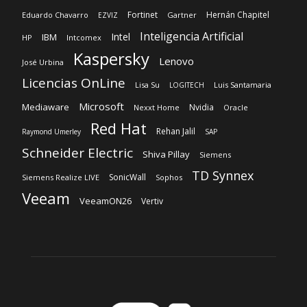
Lisa Su
Luis Santamaria
LOGITECH
Microsoft
Mediaware
Nvidia
Nexxt Home
Oracle
Red Hat
Rehan Jalil
Raymond Umerley
SAP
Schneider Electric
Shiva Pillay
Siemens
TD Synnex
SonicWall
Siemens Realize LIVE
Sophos
Veeam
VeeamON26
Vertiv