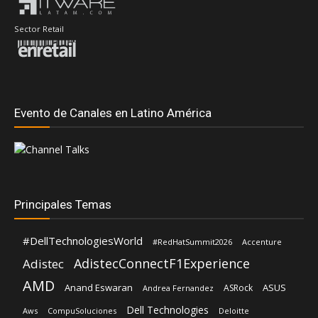
Evento de Canales en Latino América
Principales Temas
#DellTechnologiesWorld
#RedHatSummit2026
Accenture
AdistecConnectF1Experience
Adistec
AMD
Anand Eswaran
ASUS
ASRock
Andrea Fernandez
Dell Technologies
Aws
CompuSoluciones
Deloitte
Fortinet
Hernán Chapitel
Eduardo Chavarro
Gartner
EZVIZ
Inteligencia Artificial
Intel
IBM
HP
Intcomex
Kaspersky
Lenovo
José Urbina
Licencias OnLine