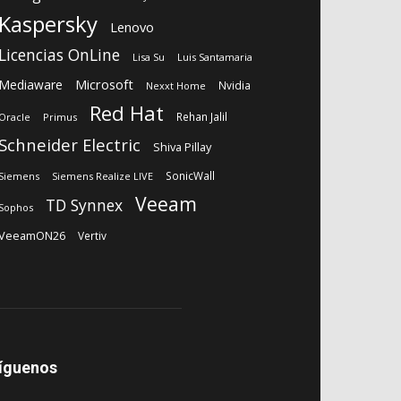
Kaspersky
Lenovo
Licencias OnLine
Lisa Su
Luis Santamaria
Microsoft
Mediaware
Nvidia
Nexxt Home
Red Hat
Rehan Jalil
Oracle
Primus
Schneider Electric
Shiva Pillay
SonicWall
Siemens
Siemens Realize LIVE
Veeam
TD Synnex
Sophos
VeeamON26
Vertiv
íguenos