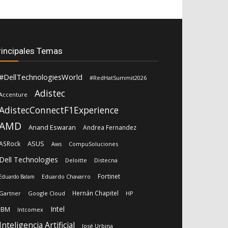
rincipales Temas
#DellTechnologiesWorld
#RedHatSummit2026
Adistec
Accenture
AdistecConnectF1Experience
AMD
Anand Eswaran
Andrea Fernandez
ASUS
ASRock
Aws
CompuSoluciones
Dell Technologies
Deloitte
Distecna
Fortinet
Eduardo Chavarro
Eduardo Balam
Hernán Chapitel
Gartner
Google Cloud
HP
Intel
IBM
Intcomex
Inteligencia Artificial
José Urbina