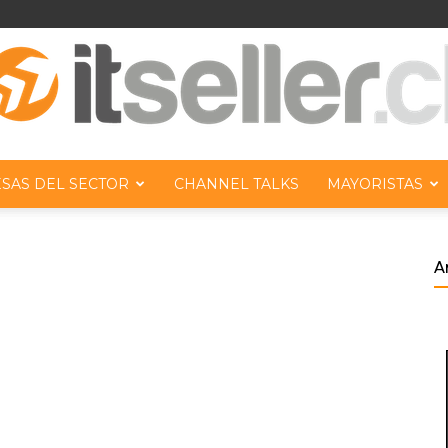
SAS DEL SECTOR
CHANNEL TALKS
MAYORISTAS
ITseller
A
Chile