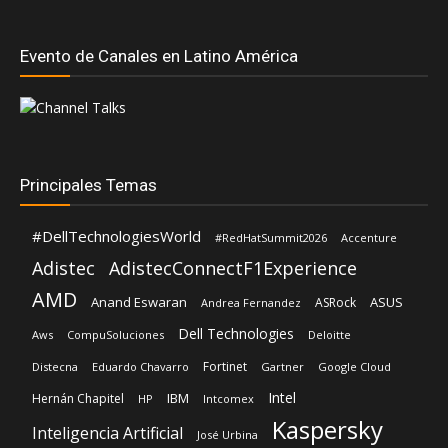
Evento de Canales en Latino América
Principales Temas
#DellTechnologiesWorld
#RedHatSummit2026
Accenture
Adistec
AdistecConnectF1Experience
AMD
Anand Eswaran
ASUS
ASRock
Andrea Fernandez
Dell Technologies
Aws
CompuSoluciones
Deloitte
Fortinet
Distecna
Eduardo Chavarro
Gartner
Google Cloud
Intel
IBM
Hernán Chapitel
HP
Intcomex
Kaspersky
Inteligencia Artificial
José Urbina