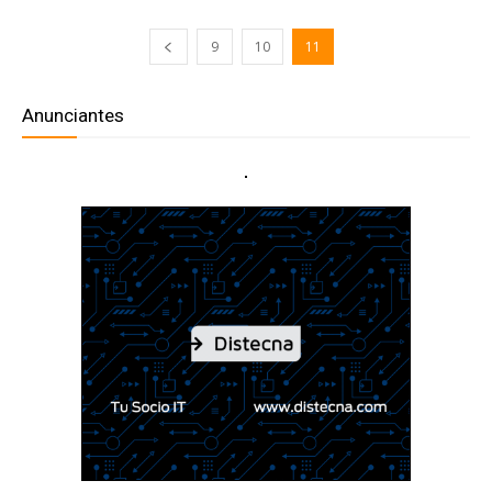
9
10
11
Anunciantes