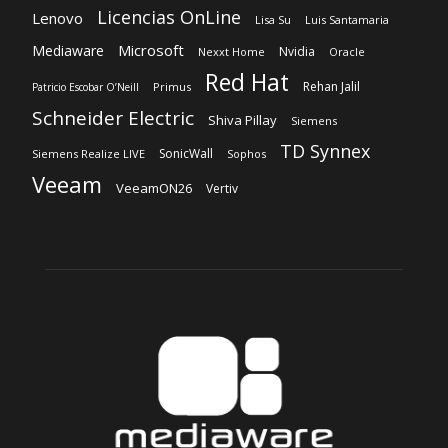
Licencias OnLine
Lenovo
Lisa Su
Luis Santamaria
Microsoft
Mediaware
Nvidia
Nexxt Home
Oracle
Red Hat
Rehan Jalil
Primus
Patricio Escobar O’Neill
Schneider Electric
Shiva Pillay
Siemens
TD Synnex
SonicWall
Siemens Realize LIVE
Sophos
Veeam
VeeamON26
Vertiv