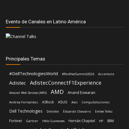
Evento de Canales en Latino América
Principales Temas
#DellTechnologiesWorld
#RedHatSummit2026
Accenture
AdistecConnectF1Experience
Adistec
AMD
Anand Eswaran
Amazon Web Services (AWS)
ASUS
ASRock
Andrea Fernandez
Aws
CompuSoluciones
Dell Technologies
Deloitte
Eduardo Chavarro
Emilee Tellez
IBM
Fortinet
Hernán Chapitel
Gartner
HP
Hélio Guimaraes