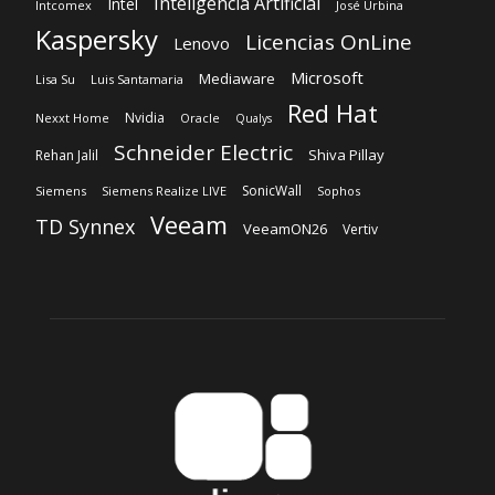
Inteligencia Artificial
Intel
Intcomex
José Urbina
Kaspersky
Licencias OnLine
Lenovo
Microsoft
Mediaware
Lisa Su
Luis Santamaria
Red Hat
Nvidia
Nexxt Home
Oracle
Qualys
Schneider Electric
Shiva Pillay
Rehan Jalil
SonicWall
Siemens
Siemens Realize LIVE
Sophos
Veeam
TD Synnex
VeeamON26
Vertiv