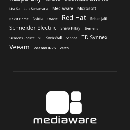
Microsoft
Mediaware
Lisa Su
Luis Santamaria
Red Hat
Nvidia
Rehan Jalil
Nexxt Home
Oracle
Schneider Electric
Shiva Pillay
Siemens
TD Synnex
SonicWall
Siemens Realize LIVE
Sophos
Veeam
VeeamON26
Vertiv