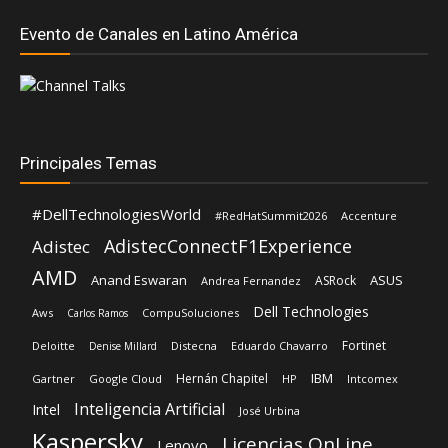
Evento de Canales en Latino América
Principales Temas
#DellTechnologiesWorld
#RedHatSummit2026
Accenture
AdistecConnectF1Experience
Adistec
AMD
Anand Eswaran
ASUS
ASRock
Andrea Fernandez
Dell Technologies
Aws
CompuSoluciones
Carlos Ramos
Fortinet
Deloitte
Distecna
Eduardo Chavarro
Denise Millard
IBM
Hernán Chapitel
Gartner
Google Cloud
HP
Intcomex
Inteligencia Artificial
Intel
José Urbina
Kaspersky
Licencias OnLine
Lenovo