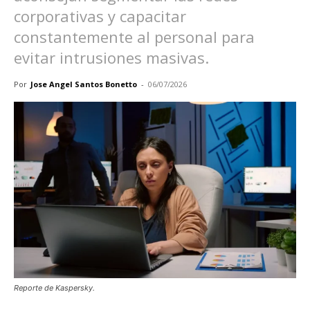
corporativas y capacitar
constantemente al personal para
evitar intrusiones masivas.
Por
Jose Angel Santos Bonetto
-
06/07/2026
Reporte de Kaspersky.