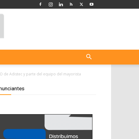
O de Adistec y parte del equipo del mayorista
nunciantes