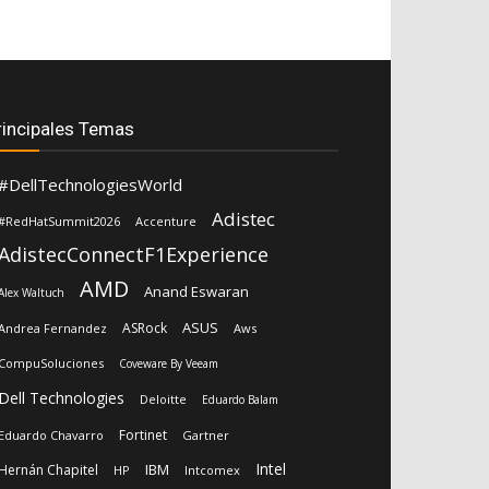
rincipales Temas
#DellTechnologiesWorld
Adistec
#RedHatSummit2026
Accenture
AdistecConnectF1Experience
AMD
Anand Eswaran
Alex Waltuch
ASUS
ASRock
Andrea Fernandez
Aws
CompuSoluciones
Coveware By Veeam
Dell Technologies
Deloitte
Eduardo Balam
Fortinet
Eduardo Chavarro
Gartner
Intel
IBM
Hernán Chapitel
HP
Intcomex