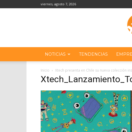
viernes, agosto 7, 2026
NOTICIAS
TENDENCIAS
EMPRE
Inicio
Xtech presenta en Chile su nueva colección in
Xtech_Lanzamiento_T