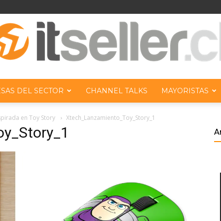
SAS DEL SECTOR
CHANNEL TALKS
MAYORISTAS
ITseller
spirada en Toy Story
Xtech_Lanzamiento_Toy_Story_1
oy_Story_1
A
Chile