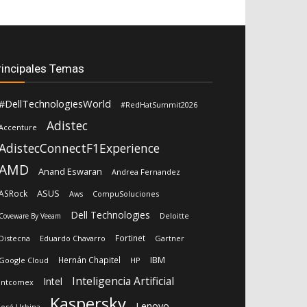
rincipales Temas
#DellTechnologiesWorld
#RedHatSummit2026
Adistec
Accenture
AdistecConnectF1Experience
AMD
Anand Eswaran
Andrea Fernandez
ASUS
ASRock
Aws
CompuSoluciones
Dell Technologies
Deloitte
Coveware By Veeam
Fortinet
Distecna
Eduardo Chavarro
Gartner
IBM
Hernán Chapitel
Google Cloud
HP
Inteligencia Artificial
Intel
Intcomex
Kaspersky
Lenovo
José Urbina