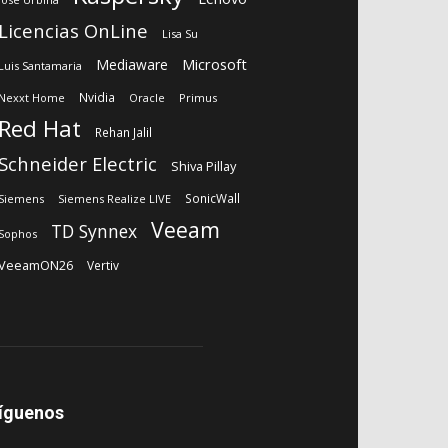
Licencias OnLine
Lisa Su
Microsoft
Mediaware
Luis Santamaria
Nvidia
Nexxt Home
Oracle
Primus
Red Hat
Rehan Jalil
Schneider Electric
Shiva Pillay
SonicWall
Siemens
Siemens Realize LIVE
Veeam
TD Synnex
Sophos
VeeamON26
Vertiv
íguenos