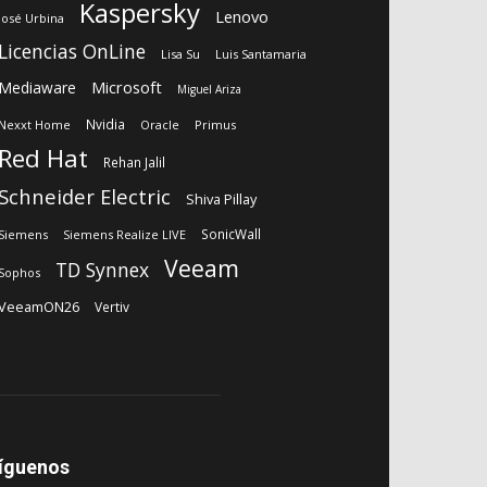
Kaspersky
Lenovo
José Urbina
Licencias OnLine
Lisa Su
Luis Santamaria
Microsoft
Mediaware
Miguel Ariza
Nvidia
Nexxt Home
Oracle
Primus
Red Hat
Rehan Jalil
Schneider Electric
Shiva Pillay
SonicWall
Siemens
Siemens Realize LIVE
Veeam
TD Synnex
Sophos
VeeamON26
Vertiv
íguenos