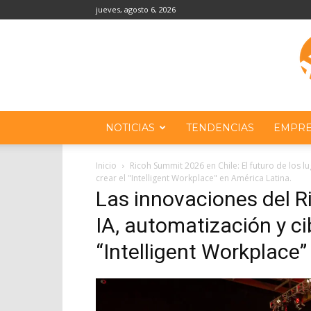
jueves, agosto 6, 2026
NOTICIAS
TENDENCIAS
EMPRE
Inicio
Ricoh Summit 2026 en Chile: El futuro de los l
crear el "Intelligent Workplace" en América Latina.
Las innovaciones del R
IA, automatización y ci
“Intelligent Workplace”