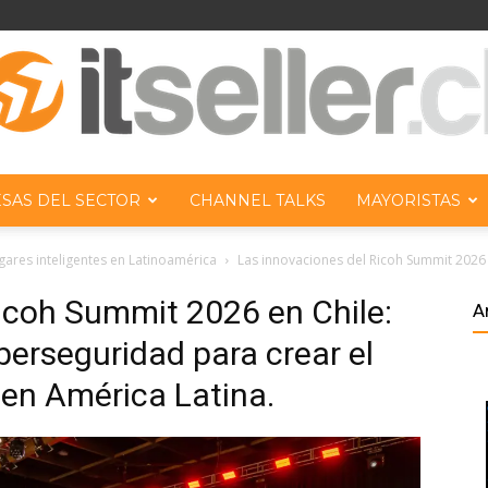
SAS DEL SECTOR
CHANNEL TALKS
MAYORISTAS
ITseller
ugares inteligentes en Latinoamérica
Las innovaciones del Ricoh Summit 2026 
icoh Summit 2026 en Chile:
A
berseguridad para crear el
 en América Latina.
Chile