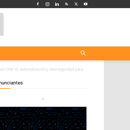
en Chile: IA, automatización y ciberseguridad para
nunciantes