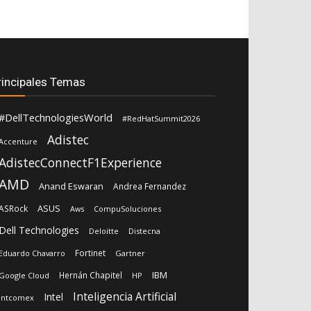
rincipales Temas
#DellTechnologiesWorld
#RedHatSummit2026
Adistec
Accenture
AdistecConnectF1Experience
AMD
Anand Eswaran
Andrea Fernandez
ASUS
ASRock
Aws
CompuSoluciones
Dell Technologies
Deloitte
Distecna
Fortinet
Eduardo Chavarro
Gartner
IBM
Hernán Chapitel
Google Cloud
HP
Inteligencia Artificial
Intel
Intcomex