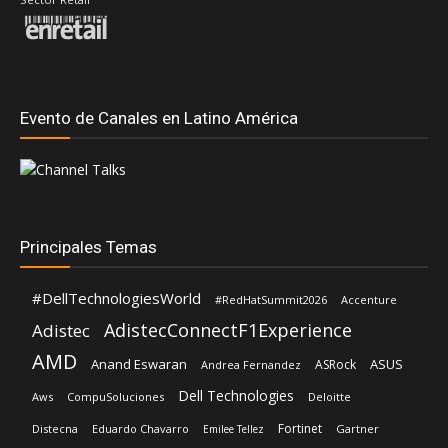
Evento de Canales en Latino América
Principales Temas
#DellTechnologiesWorld
#RedHatSummit2026
Accenture
AdistecConnectF1Experience
Adistec
AMD
Anand Eswaran
ASUS
ASRock
Andrea Fernandez
Dell Technologies
Aws
CompuSoluciones
Deloitte
Fortinet
Distecna
Eduardo Chavarro
Gartner
Emilee Tellez