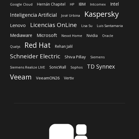
Intel
IBM
Hernán Chapitel
Google Cloud
HP
Intcomex
Kaspersky
Inteligencia Artificial
José Urbina
Licencias OnLine
Lenovo
Lisa Su
Luis Santamaria
Microsoft
Mediaware
Nvidia
Nexxt Home
Oracle
Red Hat
Rehan Jalil
Qualys
Schneider Electric
Shiva Pillay
Siemens
TD Synnex
SonicWall
Siemens Realize LIVE
Sophos
Veeam
VeeamON26
Vertiv