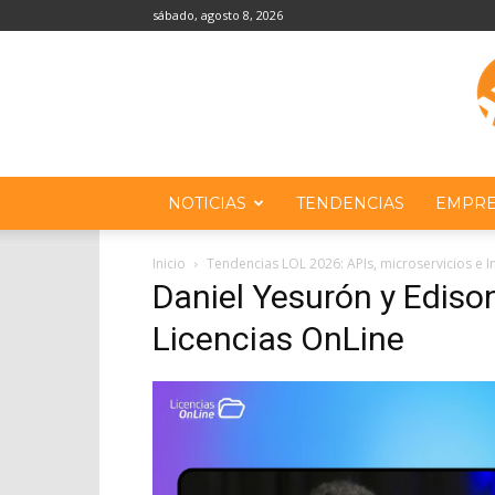
sábado, agosto 8, 2026
NOTICIAS
TENDENCIAS
EMPRE
Inicio
Tendencias LOL 2026: APIs, microservicios e Int
Daniel Yesurón y Ediso
Licencias OnLine