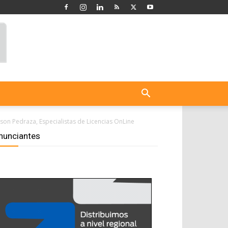
son Pedraza, Especialistas de Licencias OnLine
nunciantes