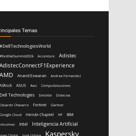
rincipales Temas
#DellTechnologiesWorld
Adistec
#RedHatSummit2026
Accenture
AdistecConnectF1Experience
AMD
Anand Eswaran
Andrea Fernandez
ASUS
ASRock
Aws
CompuSoluciones
Dell Technologies
Deloitte
Distecna
Fortinet
Eduardo Chavarro
Gartner
IBM
Hernán Chapitel
Google Cloud
HP
Inteligencia Artificial
Intel
Intcomex
Kaspersky
José Urbina
Javier Chistik