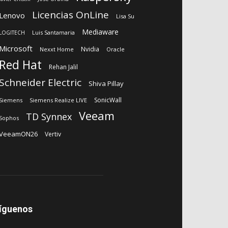
Licencias OnLine
Lenovo
Lisa Su
Mediaware
Luis Santamaria
LOGITECH
Microsoft
Nvidia
Nexxt Home
Oracle
Red Hat
Rehan Jalil
Schneider Electric
Shiva Pillay
SonicWall
Siemens
Siemens Realize LIVE
Veeam
TD Synnex
Sophos
VeeamON26
Vertiv
íguenos