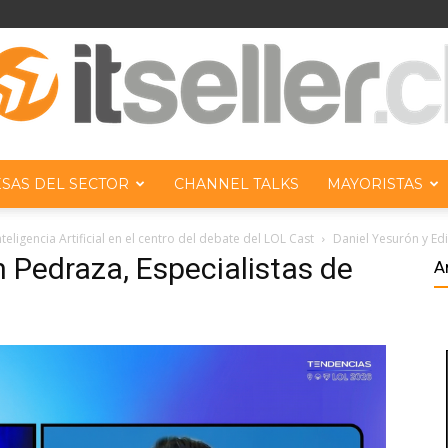
SAS DEL SECTOR
CHANNEL TALKS
MAYORISTAS
ITseller
eligencia Artificial en el centro del debate del LOL Cast
Daniel Yesurón y Edi
n Pedraza, Especialistas de
A
Chile