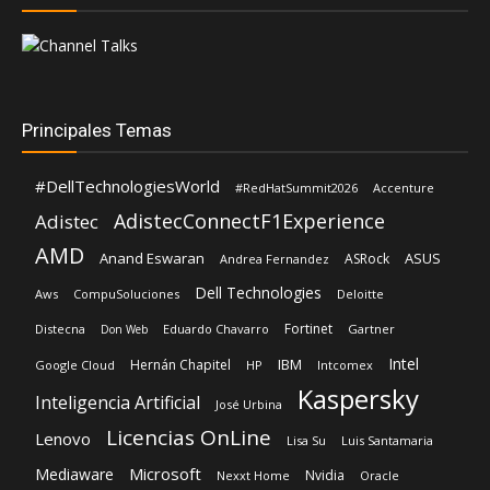
Principales Temas
#DellTechnologiesWorld
#RedHatSummit2026
Accenture
AdistecConnectF1Experience
Adistec
AMD
Anand Eswaran
ASUS
ASRock
Andrea Fernandez
Dell Technologies
Aws
CompuSoluciones
Deloitte
Fortinet
Distecna
Eduardo Chavarro
Gartner
Don Web
Intel
IBM
Hernán Chapitel
Google Cloud
HP
Intcomex
Kaspersky
Inteligencia Artificial
José Urbina
Licencias OnLine
Lenovo
Lisa Su
Luis Santamaria
Microsoft
Mediaware
Nvidia
Nexxt Home
Oracle