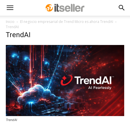
Inicio
El negocio empresarial de Trend Micro es ahora TrendAI
TrendAI
TrendAI
TrendAI