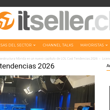
SAS DEL SECTOR
CHANNEL TALKS
MAYORISTAS
ITseller
raestructura híbrida en un nuevo capítulo de LOL Cast Tendencias 2026
Licen
 tendencias 2026
A
Chile