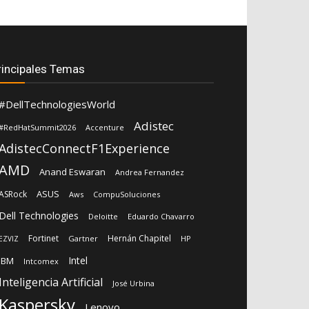
rincipales Temas
#DellTechnologiesWorld
Adistec
#RedHatSummit2026
Accenture
AdistecConnectF1Experience
AMD
Anand Eswaran
Andrea Fernandez
ASUS
ASRock
Aws
CompuSoluciones
Dell Technologies
Deloitte
Eduardo Chavarro
Fortinet
Hernán Chapitel
Gartner
HP
EZVIZ
Intel
IBM
Intcomex
Inteligencia Artificial
José Urbina
Kaspersky
Lenovo