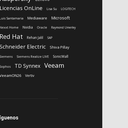
Licencias OnLine
Lisa Su
LOGITECH
Microsoft
Mediaware
Luis Santamaria
Nvidia
Nexxt Home
Oracle
Raymond Umerley
Red Hat
Rehan Jalil
SAP
Schneider Electric
Shiva Pillay
SonicWall
Siemens
Siemens Realize LIVE
Veeam
TD Synnex
Sophos
VeeamON26
Vertiv
íguenos