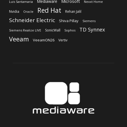
Microsoft
Mediaware
Luis Santamaria
Nexxt Home
Red Hat
Nvidia
Rehan Jalil
Oracle
Schneider Electric
Shiva Pillay
Siemens
TD Synnex
SonicWall
Siemens Realize LIVE
Sophos
Veeam
VeeamON26
Vertiv