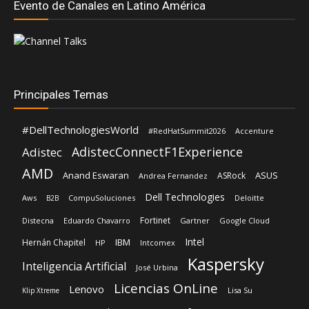
Evento de Canales en Latino América
Principales Temas
#DellTechnologiesWorld
#RedHatSummit2026
Accenture
AdistecConnectF1Experience
Adistec
AMD
Anand Eswaran
ASUS
ASRock
Andrea Fernandez
Dell Technologies
Aws
CompuSoluciones
Deloitte
B2B
Fortinet
Distecna
Eduardo Chavarro
Gartner
Google Cloud
Intel
IBM
Hernán Chapitel
HP
Intcomex
Kaspersky
Inteligencia Artificial
José Urbina
Licencias OnLine
Lenovo
Lisa Su
Klip Xtreme