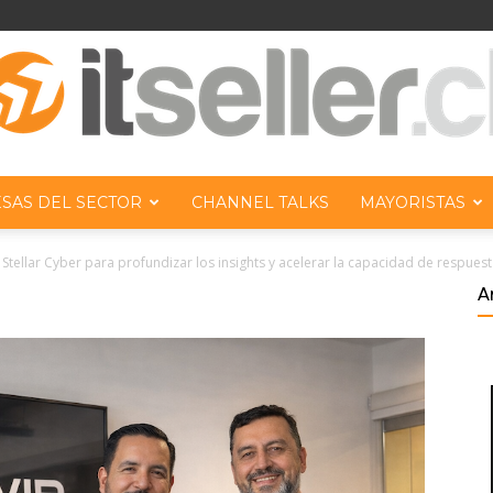
SAS DEL SECTOR
CHANNEL TALKS
MAYORISTAS
ITseller
 Stellar Cyber para profundizar los insights y acelerar la capacidad de respues
A
Chile