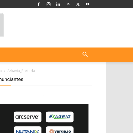
ta
Arkavia_Portada
nunciantes