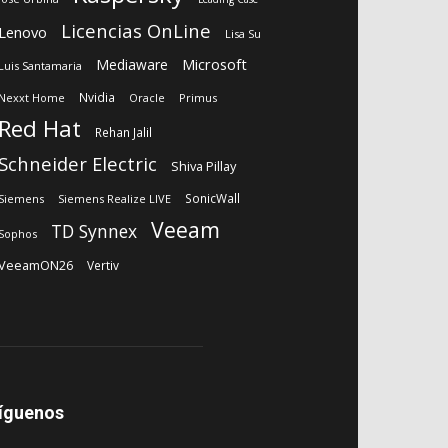
Licencias OnLine
Lenovo
Lisa Su
Microsoft
Mediaware
Luis Santamaria
Nvidia
Nexxt Home
Oracle
Primus
Red Hat
Rehan Jalil
Schneider Electric
Shiva Pillay
SonicWall
Siemens
Siemens Realize LIVE
Veeam
TD Synnex
Sophos
VeeamON26
Vertiv
íguenos