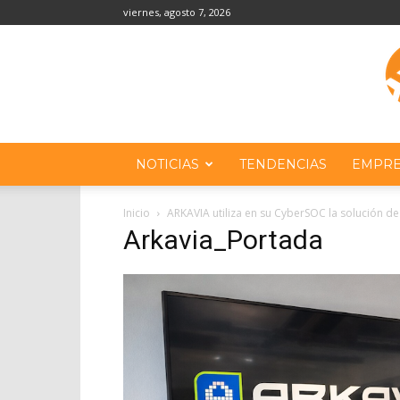
viernes, agosto 7, 2026
NOTICIAS
TENDENCIAS
EMPRE
Inicio
ARKAVIA utiliza en su CyberSOC la solución de
Arkavia_Portada