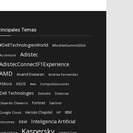
rincipales Temas
#DellTechnologiesWorld
#RedHatSummit2026
Adistec
Accenture
AdistecConnectF1Experience
AMD
Anand Eswaran
Andrea Fernandez
ASUS
ASRock
Aws
CompuSoluciones
Dell Technologies
Deloitte
Distecna
Fortinet
Eduardo Chavarro
Gartner
IBM
Hernán Chapitel
Google Cloud
HP
Inteligencia Artificial
Intel
Intcomex
Kaspersky
José Urbina
Leading Case