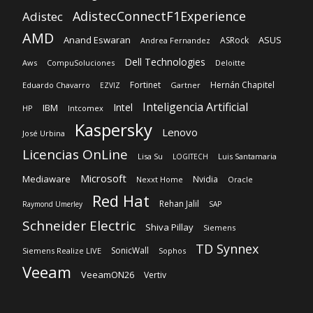
EZVIZ
Inteligencia Artificial
Intel
IBM
HP
Intcomex
Kaspersky
Lenovo
José Urbina
Licencias OnLine
Lisa Su
Luis Santamaria
LOGITECH
Microsoft
Mediaware
Nvidia
Nexxt Home
Oracle
Red Hat
Rehan Jalil
Raymond Umerley
SAP
Schneider Electric
Shiva Pillay
Siemens
TD Synnex
SonicWall
Siemens Realize LIVE
Sophos
Veeam
VeeamON26
Vertiv