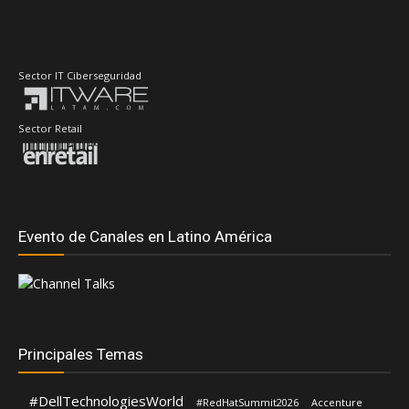
Sector Retail
Evento de Canales en Latino América
Principales Temas
#DellTechnologiesWorld
#RedHatSummit2026
Accenture
AdistecConnectF1Experience
Adistec
AMD
Anand Eswaran
ASUS
ASRock
Andrea Fernandez
Dell Technologies
Aws
CompuSoluciones
Deloitte
Fortinet
Hernán Chapitel
Eduardo Chavarro
Gartner