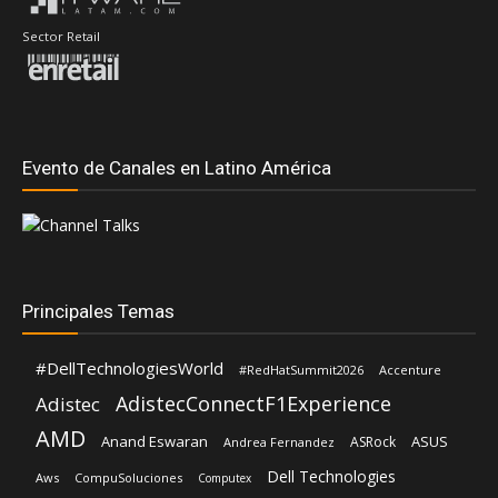
Evento de Canales en Latino América
Principales Temas
#DellTechnologiesWorld
#RedHatSummit2026
Accenture
AdistecConnectF1Experience
Adistec
AMD
Anand Eswaran
ASUS
ASRock
Andrea Fernandez
Dell Technologies
Aws
CompuSoluciones
Computex
Fortinet
Deloitte
Eduardo Chavarro
Gartner
Intel
IBM
Hernán Chapitel
HP
Intcomex
Kaspersky
Inteligencia Artificial
José Urbina
Licencias OnLine
Lenovo
Lisa Su
Klip Xtreme