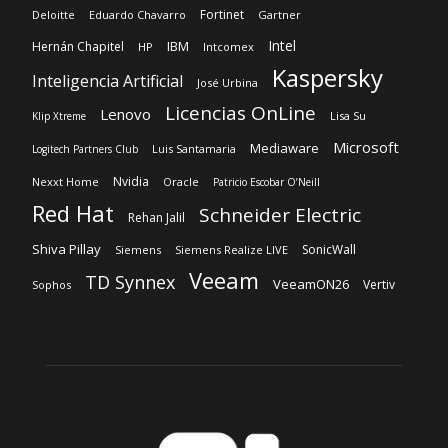
Microsoft
Mediaware
Luis Santamaria
Logitech Partners Club
Nvidia
Nexxt Home
Oracle
Patricio Escobar O’Neill
Red Hat
Schneider Electric
Rehan Jalil
Shiva Pillay
SonicWall
Siemens
Siemens Realize LIVE
Veeam
TD Synnex
VeeamON26
Vertiv
Sophos