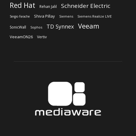
Red Hat
Schneider Electric
Rehan Jalil
Shiva Pillay
Siemens
Siemens Realize LIVE
Sergio Farache
Veeam
TD Synnex
SonicWall
Sophos
VeeamON26
Vertiv