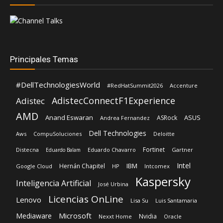
Principales Temas
#DellTechnologiesWorld
#RedHatSummit2026
Accenture
AdistecConnectF1Experience
Adistec
AMD
Anand Eswaran
ASUS
ASRock
Andrea Fernandez
Dell Technologies
Aws
CompuSoluciones
Deloitte
Fortinet
Distecna
Eduardo Chavarro
Gartner
Eduardo Balam
Intel
IBM
Hernán Chapitel
Google Cloud
HP
Intcomex
Kaspersky
Inteligencia Artificial
José Urbina
Licencias OnLine
Lenovo
Lisa Su
Luis Santamaria
Microsoft
Mediaware
Nvidia
Nexxt Home
Oracle