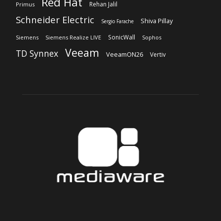
Red Hat
Rehan Jalil
Primus
Schneider Electric
Shiva Pillay
Sergio Farache
SonicWall
Siemens
Siemens Realize LIVE
Sophos
Veeam
TD Synnex
VeeamON26
Vertiv