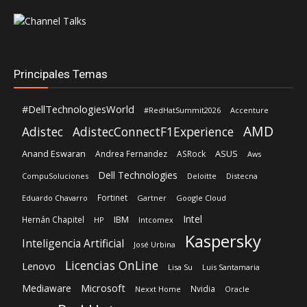
Principales Temas
#DellTechnologiesWorld
#RedHatSummit2026
Accenture
AMD
Adistec
AdistecConnectF1Experience
Anand Eswaran
ASUS
Andrea Fernandez
ASRock
Aws
Dell Technologies
CompuSoluciones
Deloitte
Distecna
Fortinet
Eduardo Chavarro
Gartner
Google Cloud
Intel
IBM
Hernán Chapitel
HP
Intcomex
Kaspersky
Inteligencia Artificial
José Urbina
Licencias OnLine
Lenovo
Lisa Su
Luis Santamaria
Microsoft
Mediaware
Nvidia
Nexxt Home
Oracle