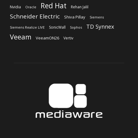
Red Hat
Nvidia
Rehan Jalil
Oracle
Schneider Electric
Shiva Pillay
Siemens
TD Synnex
SonicWall
Siemens Realize LIVE
Sophos
Veeam
VeeamON26
Vertiv