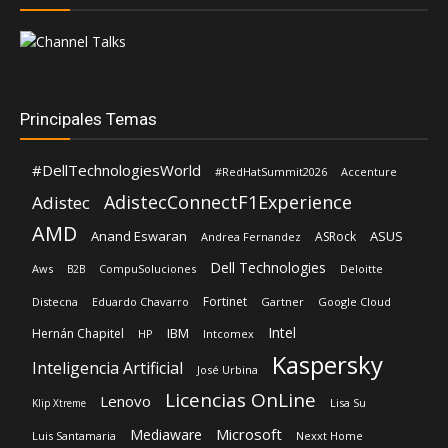
Principales Temas
#DellTechnologiesWorld
#RedHatSummit2026
Accenture
AdistecConnectF1Experience
Adistec
AMD
Anand Eswaran
ASUS
ASRock
Andrea Fernandez
Dell Technologies
Aws
CompuSoluciones
Deloitte
B2B
Fortinet
Distecna
Eduardo Chavarro
Gartner
Google Cloud
Intel
IBM
Hernán Chapitel
HP
Intcomex
Kaspersky
Inteligencia Artificial
José Urbina
Licencias OnLine
Lenovo
Lisa Su
Klip Xtreme
Microsoft
Mediaware
Luis Santamaria
Nexxt Home