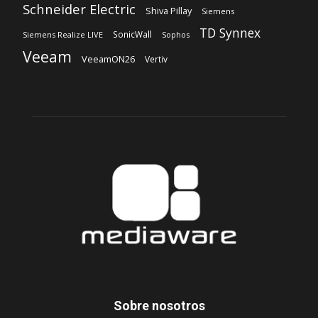
Schneider Electric
Shiva Pillay
Siemens
TD Synnex
SonicWall
Siemens Realize LIVE
Sophos
Veeam
VeeamON26
Vertiv
Sobre nosotros