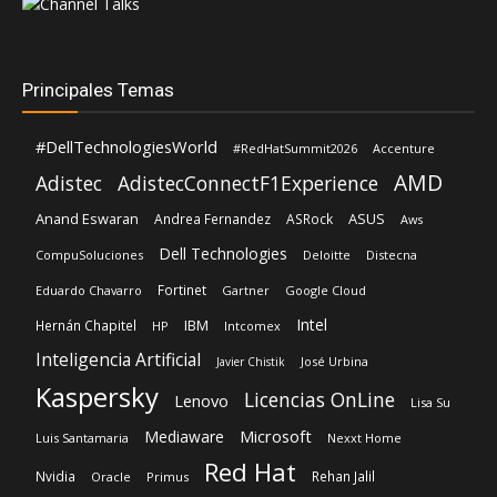
Principales Temas
#DellTechnologiesWorld
#RedHatSummit2026
Accenture
AMD
Adistec
AdistecConnectF1Experience
Anand Eswaran
ASUS
Andrea Fernandez
ASRock
Aws
Dell Technologies
CompuSoluciones
Deloitte
Distecna
Fortinet
Eduardo Chavarro
Gartner
Google Cloud
Intel
IBM
Hernán Chapitel
HP
Intcomex
Inteligencia Artificial
José Urbina
Javier Chistik
Kaspersky
Licencias OnLine
Lenovo
Lisa Su
Microsoft
Mediaware
Luis Santamaria
Nexxt Home
Red Hat
Nvidia
Rehan Jalil
Oracle
Primus