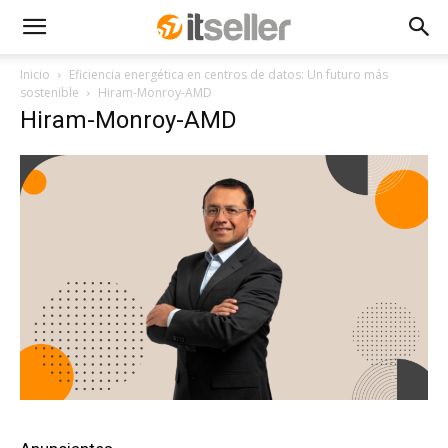
Inicio
Eficiencia energética en centros de datos: Un futuro más
sostenible
Hiram-Monroy-AMD
Hiram-Monroy-AMD