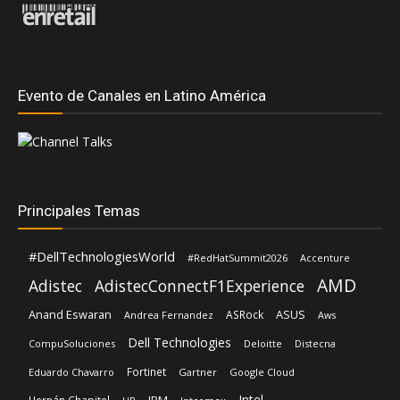
Evento de Canales en Latino América
Principales Temas
#DellTechnologiesWorld
#RedHatSummit2026
Accenture
AMD
Adistec
AdistecConnectF1Experience
Anand Eswaran
ASUS
ASRock
Andrea Fernandez
Aws
Dell Technologies
CompuSoluciones
Deloitte
Distecna
Fortinet
Eduardo Chavarro
Gartner
Google Cloud
Intel