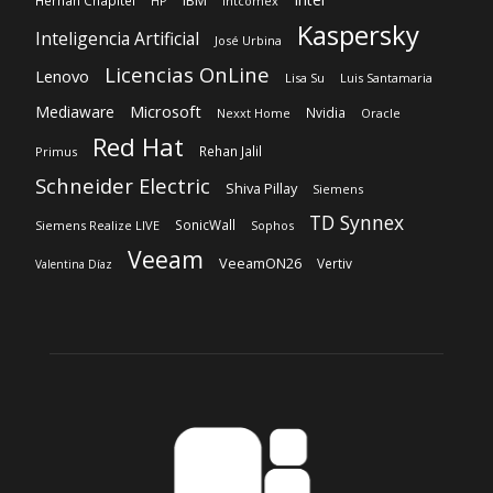
IBM
Hernán Chapitel
HP
Intcomex
Kaspersky
Inteligencia Artificial
José Urbina
Licencias OnLine
Lenovo
Lisa Su
Luis Santamaria
Microsoft
Mediaware
Nvidia
Nexxt Home
Oracle
Red Hat
Rehan Jalil
Primus
Schneider Electric
Shiva Pillay
Siemens
TD Synnex
SonicWall
Siemens Realize LIVE
Sophos
Veeam
VeeamON26
Vertiv
Valentina Díaz