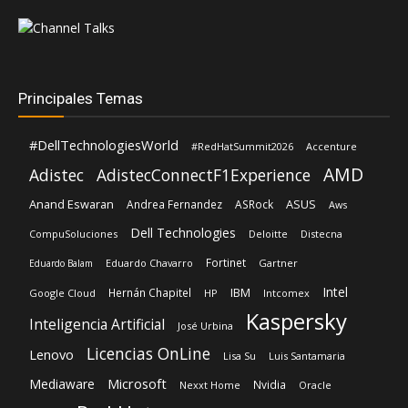
Principales Temas
#DellTechnologiesWorld
#RedHatSummit2026
Accenture
AMD
Adistec
AdistecConnectF1Experience
Anand Eswaran
ASUS
Andrea Fernandez
ASRock
Aws
Dell Technologies
CompuSoluciones
Deloitte
Distecna
Fortinet
Eduardo Chavarro
Gartner
Eduardo Balam
Intel
IBM
Hernán Chapitel
Google Cloud
HP
Intcomex
Kaspersky
Inteligencia Artificial
José Urbina
Licencias OnLine
Lenovo
Lisa Su
Luis Santamaria
Microsoft
Mediaware
Nvidia
Nexxt Home
Oracle