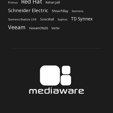
Red Hat
Rehan Jalil
Primus
Schneider Electric
Shiva Pillay
Siemens
TD Synnex
SonicWall
Siemens Realize LIVE
Sophos
Veeam
VeeamON26
Vertiv