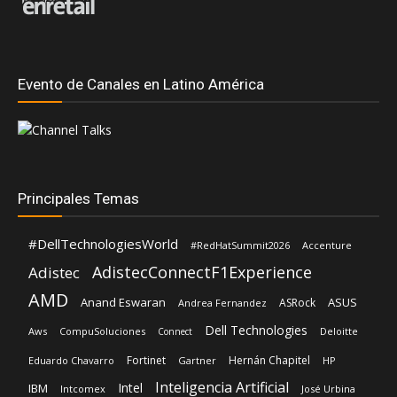
Evento de Canales en Latino América
Principales Temas
#DellTechnologiesWorld
#RedHatSummit2026
Accenture
AdistecConnectF1Experience
Adistec
AMD
Anand Eswaran
ASUS
ASRock
Andrea Fernandez
Dell Technologies
Aws
CompuSoluciones
Deloitte
Connect
Fortinet
Hernán Chapitel
Eduardo Chavarro
Gartner
HP
Inteligencia Artificial
Intel
IBM
Intcomex
José Urbina