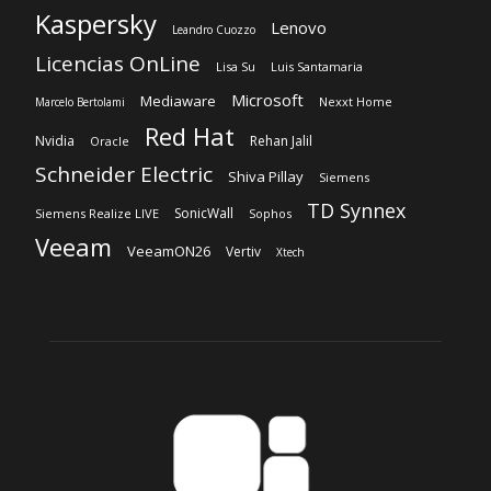
Kaspersky
Lenovo
Leandro Cuozzo
Licencias OnLine
Lisa Su
Luis Santamaria
Microsoft
Mediaware
Nexxt Home
Marcelo Bertolami
Red Hat
Nvidia
Rehan Jalil
Oracle
Schneider Electric
Shiva Pillay
Siemens
TD Synnex
SonicWall
Siemens Realize LIVE
Sophos
Veeam
VeeamON26
Vertiv
Xtech