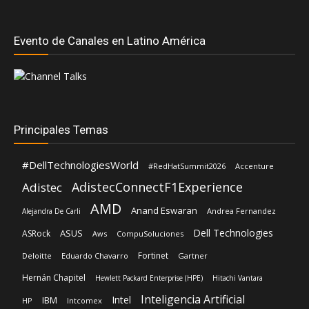
Principales Temas
#DellTechnologiesWorld
#RedHatSummit2026
Accenture
AdistecConnectF1Experience
Adistec
AMD
Anand Eswaran
Andrea Fernandez
Alejandra De Carli
Dell Technologies
ASUS
ASRock
Aws
CompuSoluciones
Fortinet
Deloitte
Eduardo Chavarro
Gartner
Hernán Chapitel
Hewlett Packard Enterprise (HPE)
Hitachi Vantara
Inteligencia Artificial
Intel
IBM
HP
Intcomex
Kaspersky
Lenovo
José Urbina
Licencias OnLine
Lisa Su
Luis Santamaria
Microsoft
Mediaware
Nvidia
Nexxt Home
Oracle
Red Hat
Schneider Electric