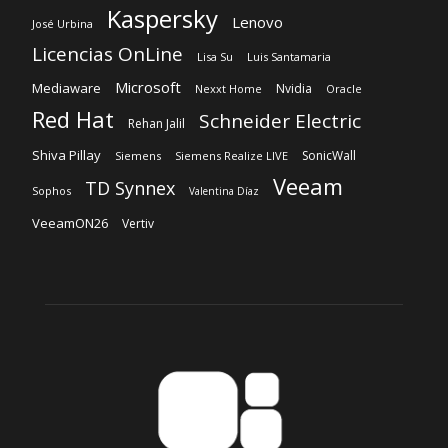
Rehan Jalil
Shiva Pillay
SonicWall
Siemens
Siemens Realize LIVE
Veeam
TD Synnex
Sophos
Valentina Díaz
VeeamON26
Vertiv