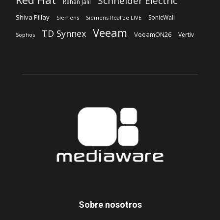
Schneider Electric
Rehan Jalil
Shiva Pillay
SonicWall
Siemens
Siemens Realize LIVE
Veeam
TD Synnex
VeeamON26
Vertiv
Sophos
Sobre nosotros