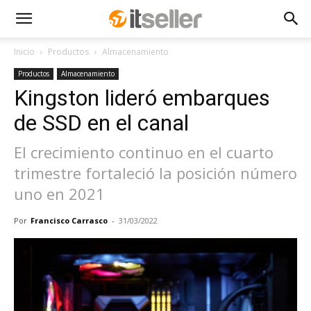
Inicio
Productos
Almacenamiento
Productos
Almacenamiento
Kingston lideró embarques
de SSD en el canal
El crecimiento continuo en el cuarto
trimestre fortaleció la posición número
uno en 2021
Por
Francisco Carrasco
-
31/03/2022