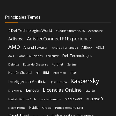
Principales Temas
#DellTechnologiesWorld
#RedHatSummit2026
Accenture
AdistecConnectF1Experience
Adistec
AMD
Anand Eswaran
ASUS
ASRock
Andrea Fernandez
Dell Technologies
Aws
CompuSoluciones
Computex
Fortinet
Deloitte
Eduardo Chavarro
Gartner
Intel
IBM
Hernán Chapitel
HP
Intcomex
Kaspersky
Inteligencia Artificial
José Urbina
Licencias OnLine
Lenovo
Lisa Su
Klip Xtreme
Microsoft
Mediaware
Luis Santamaria
Logitech Partners Club
Nvidia
Nexxt Home
Oracle
Patricio Escobar O’Neill
Red Hat