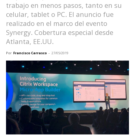
trabajo en menos pasos, tanto en su
celular, tablet o PC. El anuncio fue
realizado en el marco del evento
Synergy. Cobertura especial desde
Atlanta, EE.UU.
Por
Francisco Carrasco
-
27/05/2019