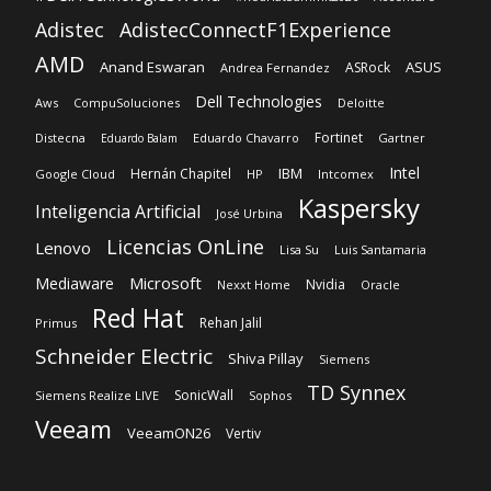
Adistec
AdistecConnectF1Experience
AMD
Anand Eswaran
ASUS
ASRock
Andrea Fernandez
Dell Technologies
Aws
CompuSoluciones
Deloitte
Fortinet
Distecna
Eduardo Chavarro
Gartner
Eduardo Balam
Intel
IBM
Hernán Chapitel
Google Cloud
HP
Intcomex
Kaspersky
Inteligencia Artificial
José Urbina
Licencias OnLine
Lenovo
Lisa Su
Luis Santamaria
Microsoft
Mediaware
Nvidia
Nexxt Home
Oracle
Red Hat
Rehan Jalil
Primus
Schneider Electric
Shiva Pillay
Siemens
TD Synnex
SonicWall
Siemens Realize LIVE
Sophos
Veeam
VeeamON26
Vertiv