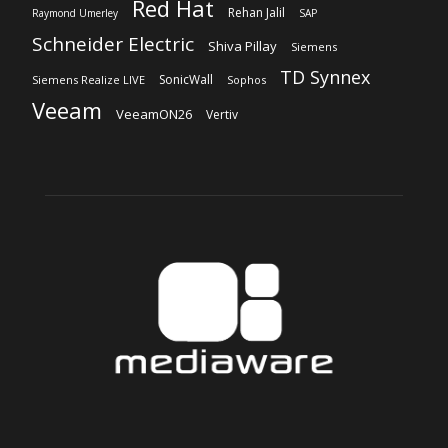
Red Hat
Rehan Jalil
Raymond Umerley
SAP
Schneider Electric
Shiva Pillay
Siemens
TD Synnex
SonicWall
Siemens Realize LIVE
Sophos
Veeam
VeeamON26
Vertiv