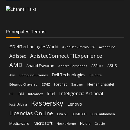
Principales Temas
#DellTechnologiesWorld
#RedHatSummit2026
Accenture
AdistecConnectF1Experience
Adistec
AMD
Anand Eswaran
ASUS
ASRock
Andrea Fernandez
Dell Technologies
Aws
CompuSoluciones
Deloitte
Fortinet
Hernán Chapitel
Eduardo Chavarro
Gartner
EZVIZ
Inteligencia Artificial
Intel
IBM
HP
Intcomex
Kaspersky
Lenovo
José Urbina
Licencias OnLine
Lisa Su
Luis Santamaria
LOGITECH
Microsoft
Mediaware
Nvidia
Nexxt Home
Oracle