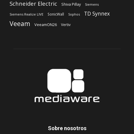
Schneider Electric
Shiva Pillay
Siemens
TD Synnex
SonicWall
Siemens Realize LIVE
Sophos
Veeam
VeeamON26
Vertiv
Sobre nosotros