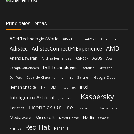
Principales Temas
#DellTechnologiesWorld
#RedHatSummit2026
Accenture
AMD
Adistec
AdistecConnectF1Experience
Anand Eswaran
ASUS
ASRock
Andrea Fernandez
Aws
Dell Technologies
CompuSoluciones
Deloitte
Distecna
Fortinet
Eduardo Chavarro
Gartner
Google Cloud
Don Web
Intel
IBM
Hernán Chapitel
HP
Intcomex
Kaspersky
Inteligencia Artificial
José Urbina
Licencias OnLine
Lenovo
Lisa Su
Luis Santamaria
Microsoft
Mediaware
Nvidia
Nexxt Home
Oracle
Red Hat
Rehan Jalil
Primus