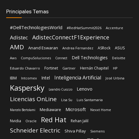
Principales Temas
#DellTechnologiesWorld
#RedHatSummit2026
Accenture
AdistecConnectF1Experience
Adistec
AMD
Anand Eswaran
ASUS
ASRock
Andrea Fernandez
Dell Technologies
Aws
CompuSoluciones
Deloitte
Connect
Fortinet
Hernán Chapitel
Eduardo Chavarro
Gartner
HP
Inteligencia Artificial
Intel
IBM
Intcomex
José Urbina
Kaspersky
Lenovo
Leandro Cuozzo
Licencias OnLine
Lisa Su
Luis Santamaria
Microsoft
Mediaware
Nexxt Home
Marcelo Bertolami
Red Hat
Nvidia
Rehan Jalil
Oracle
Schneider Electric
Shiva Pillay
Siemens