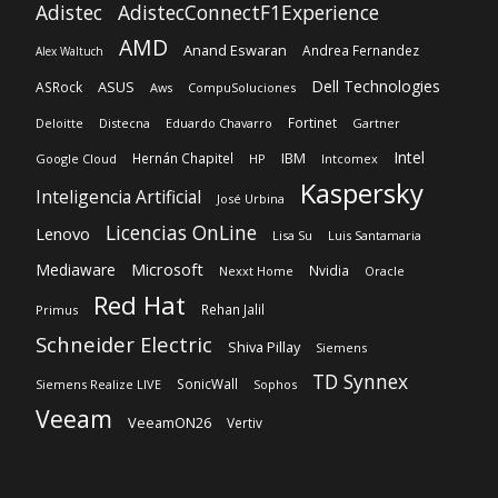
Adistec
AdistecConnectF1Experience
AMD
Anand Eswaran
Andrea Fernandez
Alex Waltuch
Dell Technologies
ASUS
ASRock
Aws
CompuSoluciones
Fortinet
Deloitte
Distecna
Eduardo Chavarro
Gartner
Intel
IBM
Hernán Chapitel
Google Cloud
HP
Intcomex
Kaspersky
Inteligencia Artificial
José Urbina
Licencias OnLine
Lenovo
Lisa Su
Luis Santamaria
Microsoft
Mediaware
Nvidia
Nexxt Home
Oracle
Red Hat
Rehan Jalil
Primus
Schneider Electric
Shiva Pillay
Siemens
TD Synnex
SonicWall
Siemens Realize LIVE
Sophos
Veeam
VeeamON26
Vertiv