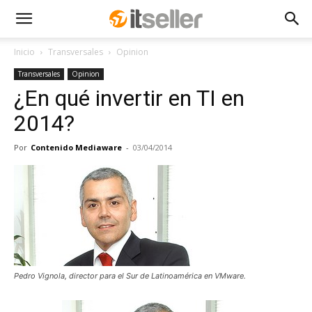
Inicio
Transversales
Opinion
Transversales
Opinion
¿En qué invertir en TI en
2014?
Por
Contenido Mediaware
-
03/04/2014
Pedro Vignola, director para el Sur de Latinoamérica en VMware.