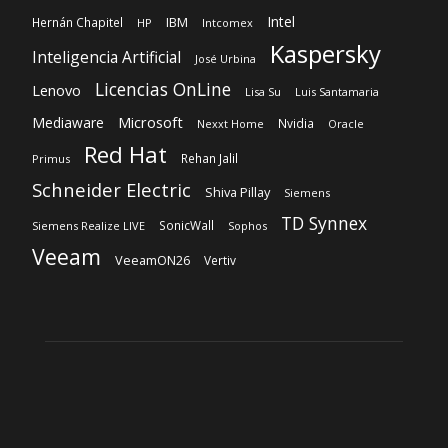
Intel
IBM
Hernán Chapitel
HP
Intcomex
Kaspersky
Inteligencia Artificial
José Urbina
Licencias OnLine
Lenovo
Lisa Su
Luis Santamaria
Microsoft
Mediaware
Nvidia
Nexxt Home
Oracle
Red Hat
Rehan Jalil
Primus
Schneider Electric
Shiva Pillay
Siemens
TD Synnex
SonicWall
Siemens Realize LIVE
Sophos
Veeam
VeeamON26
Vertiv