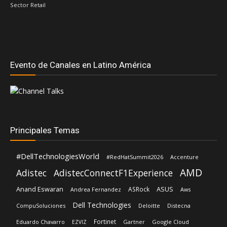
Sector Retail
Evento de Canales en Latino América
Principales Temas
#DellTechnologiesWorld
#RedHatSummit2026
Accenture
AMD
Adistec
AdistecConnectF1Experience
Anand Eswaran
ASUS
ASRock
Andrea Fernandez
Aws
Dell Technologies
CompuSoluciones
Deloitte
Distecna
Fortinet
Eduardo Chavarro
Gartner
Google Cloud
EZVIZ