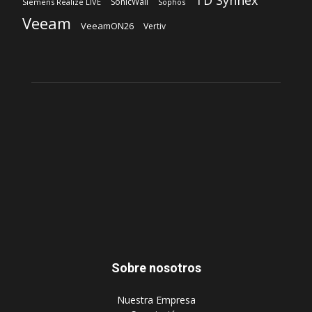
TD Synnex
SonicWall
Siemens Realize LIVE
Sophos
Veeam
VeeamON26
Vertiv
Sobre nosotros
‎Nuestra Empresa