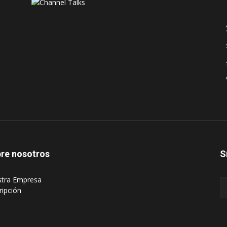
re nosotros
S
stra Empresa
ripción