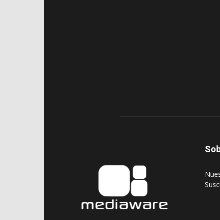
Sob
‎Nue
‎Susc