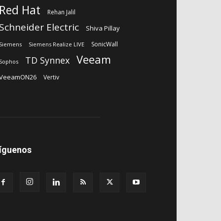
Red Hat
Rehan Jalil
Schneider Electric
Shiva Pillay
SonicWall
Siemens
Siemens Realize LIVE
Veeam
TD Synnex
Sophos
VeeamON26
Vertiv
íguenos