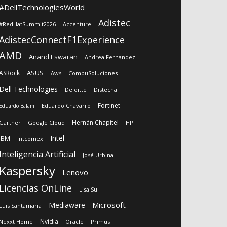
#DellTechnologiesWorld
Adistec
#RedHatSummit2026
Accenture
AdistecConnectF1Experience
AMD
Anand Eswaran
Andrea Fernandez
ASUS
ASRock
Aws
CompuSoluciones
Dell Technologies
Deloitte
Distecna
Fortinet
Eduardo Chavarro
Eduardo Balam
Hernán Chapitel
Gartner
Google Cloud
HP
Intel
IBM
Intcomex
Inteligencia Artificial
José Urbina
Kaspersky
Lenovo
Licencias OnLine
Lisa Su
Microsoft
Mediaware
Luis Santamaria
Nvidia
Nexxt Home
Oracle
Primus