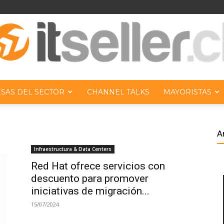
SAS DEL SECTOR
CHANNEL TALKS
MAYORISTAS
ITseller
n
A
Infraestructura & Data Centers
Red Hat ofrece servicios con
descuento para promover
Chile
iniciativas de migración...
15/07/2024