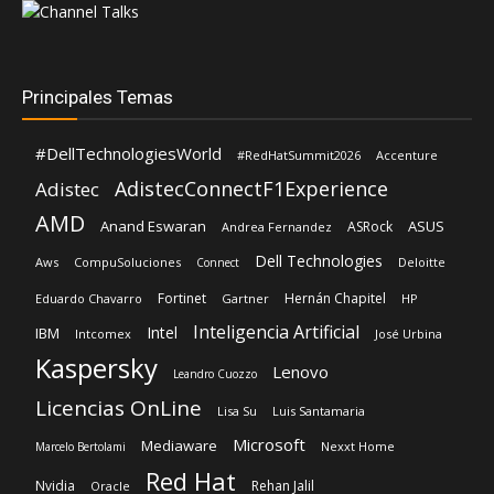
Principales Temas
#DellTechnologiesWorld
#RedHatSummit2026
Accenture
AdistecConnectF1Experience
Adistec
AMD
Anand Eswaran
ASUS
ASRock
Andrea Fernandez
Dell Technologies
Aws
CompuSoluciones
Deloitte
Connect
Fortinet
Hernán Chapitel
Eduardo Chavarro
Gartner
HP
Inteligencia Artificial
Intel
IBM
Intcomex
José Urbina
Kaspersky
Lenovo
Leandro Cuozzo
Licencias OnLine
Lisa Su
Luis Santamaria
Microsoft
Mediaware
Nexxt Home
Marcelo Bertolami
Red Hat
Nvidia
Rehan Jalil
Oracle