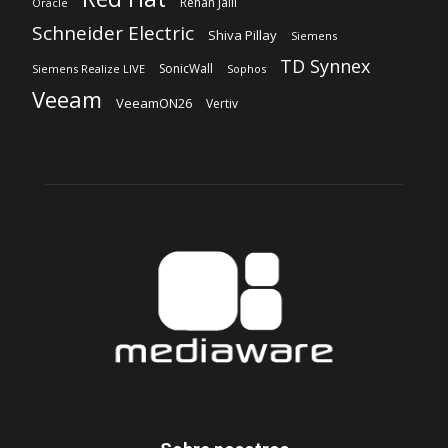
Rehan Jalil
Oracle
Schneider Electric
Shiva Pillay
Siemens
TD Synnex
SonicWall
Siemens Realize LIVE
Sophos
Veeam
VeeamON26
Vertiv