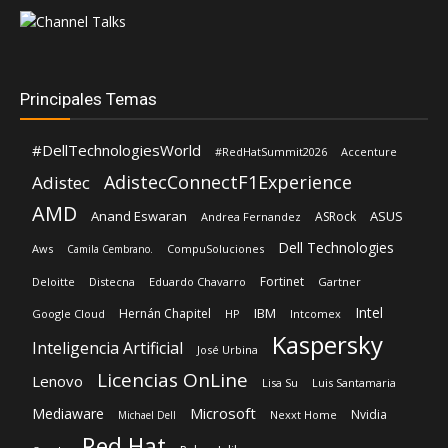
Principales Temas
#DellTechnologiesWorld
#RedHatSummit2026
Accenture
AdistecConnectF1Experience
Adistec
AMD
Anand Eswaran
ASUS
ASRock
Andrea Fernandez
Dell Technologies
Aws
CompuSoluciones
Camila Cembrano.
Fortinet
Deloitte
Distecna
Eduardo Chavarro
Gartner
Intel
IBM
Hernán Chapitel
Google Cloud
HP
Intcomex
Kaspersky
Inteligencia Artificial
José Urbina
Licencias OnLine
Lenovo
Lisa Su
Luis Santamaria
Microsoft
Mediaware
Nvidia
Nexxt Home
Michael Dell
Red Hat