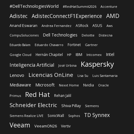
#DellTechnologiesWorld
#RedHatSummit2026
Accenture
AMD
Adistec
AdistecConnectF1Experience
Anand Eswaran
ASUS
ASRock
Andrea Fernandez
Aws
Dell Technologies
CompuSoluciones
Deloitte
Distecna
Fortinet
Eduardo Chavarro
Gartner
Eduardo Balam
Intel
IBM
Hernán Chapitel
Google Cloud
HP
Intcomex
Kaspersky
Inteligencia Artificial
José Urbina
Licencias OnLine
Lenovo
Lisa Su
Luis Santamaria
Microsoft
Mediaware
Nvidia
Nexxt Home
Oracle
Red Hat
Rehan Jalil
Primus
Schneider Electric
Shiva Pillay
Siemens
TD Synnex
SonicWall
Siemens Realize LIVE
Sophos
Veeam
VeeamON26
Vertiv