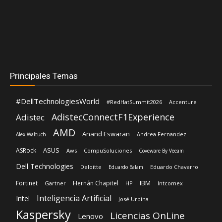
Principales Temas
#DellTechnologiesWorld
#RedHatSummit2026
Accenture
AdistecConnectF1Experience
Adistec
AMD
Anand Eswaran
Andrea Fernandez
Alex Waltuch
ASUS
ASRock
Aws
CompuSoluciones
Coveware By Veeam
Dell Technologies
Deloitte
Eduardo Chavarro
Eduardo Balam
IBM
Fortinet
Hernán Chapitel
Gartner
HP
Intcomex
Inteligencia Artificial
Intel
José Urbina
Kaspersky
Licencias OnLine
Lenovo