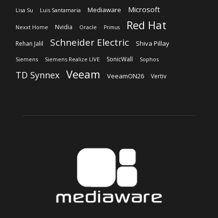
Microsoft
Mediaware
Lisa Su
Luis Santamaria
Red Hat
Nvidia
Nexxt Home
Oracle
Primus
Schneider Electric
Shiva Pillay
Rehan Jalil
SonicWall
Siemens
Siemens Realize LIVE
Sophos
Veeam
TD Synnex
VeeamON26
Vertiv