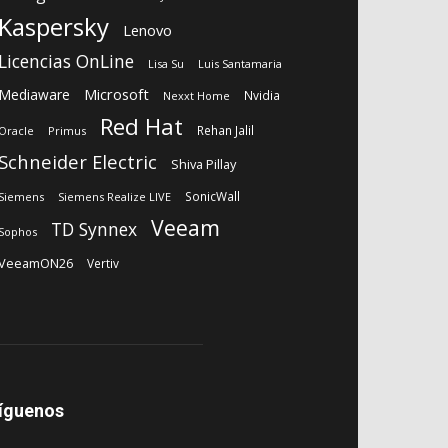
Kaspersky
Lenovo
Licencias OnLine
Lisa Su
Luis Santamaria
Microsoft
Mediaware
Nvidia
Nexxt Home
Red Hat
Rehan Jalil
Oracle
Primus
Schneider Electric
Shiva Pillay
SonicWall
Siemens
Siemens Realize LIVE
Veeam
TD Synnex
Sophos
VeeamON26
Vertiv
íguenos