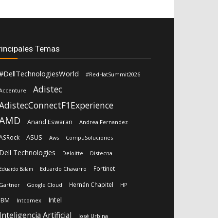
rincipales Temas
#DellTechnologiesWorld
#RedHatSummit2026
Adistec
Accenture
AdistecConnectF1Experience
AMD
Anand Eswaran
Andrea Fernandez
ASUS
ASRock
Aws
CompuSoluciones
Dell Technologies
Deloitte
Distecna
Fortinet
Eduardo Chavarro
Eduardo Balam
Hernán Chapitel
Gartner
Google Cloud
HP
Intel
IBM
Intcomex
Inteligencia Artificial
José Urbina