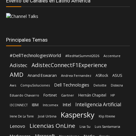
Evento de Canales en Latino América
Principales Temas
#DellTechnologiesWorld
#RedHatSummit2026
Accenture
AdistecConnectF1Experience
Adistec
AMD
Anand Eswaran
ASUS
ASRock
Andrea Fernandez
Dell Technologies
Aws
CompuSoluciones
Deloitte
Distecna
Fortinet
Hernán Chapitel
Eduardo Chavarro
Gartner
HP
Inteligencia Artificial
Intel
IBM
Intcomex
I3CONNECT
Kaspersky
José Urbina
Irene De La Torre
Klip Xtreme
Licencias OnLine
Lenovo
Lisa Su
Luis Santamaria
Microsoft