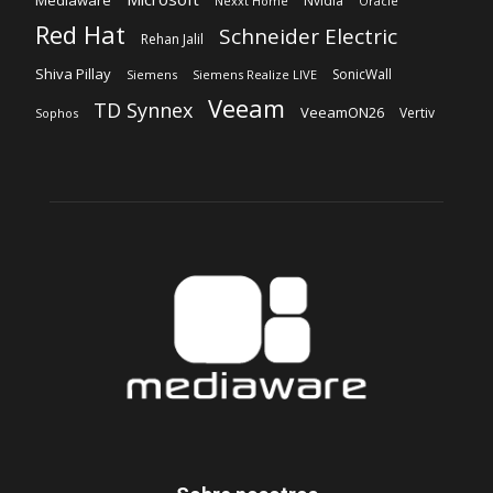
Mediaware
Nvidia
Nexxt Home
Oracle
Red Hat
Schneider Electric
Rehan Jalil
Shiva Pillay
SonicWall
Siemens
Siemens Realize LIVE
Veeam
TD Synnex
VeeamON26
Vertiv
Sophos