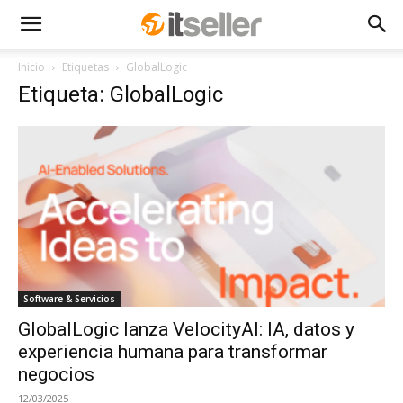
Inicio
Etiquetas
GlobalLogic
Etiqueta: GlobalLogic
Software & Servicios
GlobalLogic lanza VelocityAI: IA, datos y
experiencia humana para transformar
negocios
12/03/2025