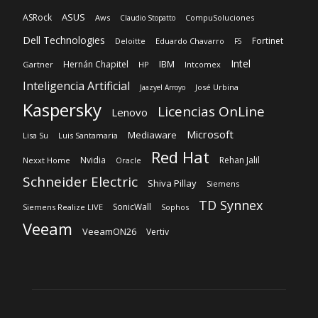
ASUS
ASRock
Aws
CompuSoluciones
Claudio Stopatto
Dell Technologies
Fortinet
Deloitte
Eduardo Chavarro
F5
Intel
IBM
Hernán Chapitel
Gartner
HP
Intcomex
Inteligencia Artificial
José Urbina
Jaazyel Arroyo
Kaspersky
Licencias OnLine
Lenovo
Microsoft
Mediaware
Lisa Su
Luis Santamaria
Red Hat
Nvidia
Rehan Jalil
Nexxt Home
Oracle
Schneider Electric
Shiva Pillay
Siemens
TD Synnex
SonicWall
Siemens Realize LIVE
Sophos
Veeam
VeeamON26
Vertiv